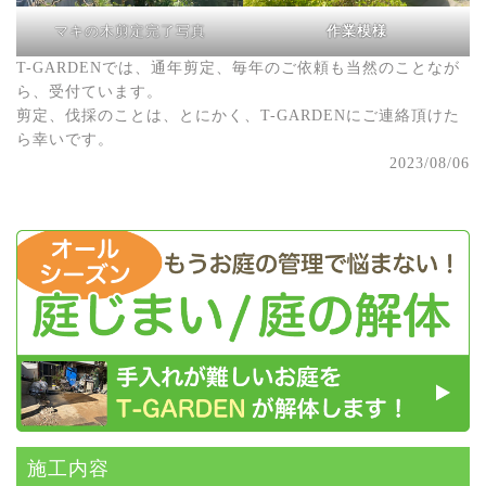
マキの木剪定完了写真
作業模様
T-GARDENでは、通年剪定、毎年のご依頼も当然のことなが
ら、受付ています。
剪定、伐採のことは、とにかく、T-GARDENにご連絡頂けた
ら幸いです。
2023/08/06
施⼯内容