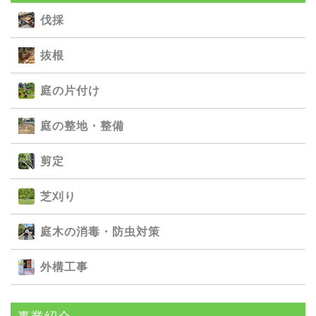
伐採
抜根
庭の⽚付け
庭の整地・整備
剪定
芝刈り
庭⽊の消毒・防⾍対策
外構⼯事