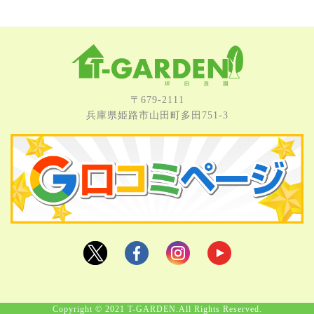
〒679-2111
兵庫県姫路市⼭⽥町多⽥751-3
Copyright © 2021 T-GARDEN.All Rights Reserved.