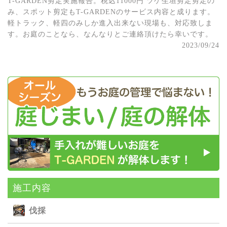
T-GARDEN剪定実施報告。税込11000円 ツゲ生垣剪定剪定の
み、スポット剪定もT-GARDENのサービス内容と成ります。
軽トラック、軽四のみしか進入出来ない現場も、対応致しま
す。お庭のことなら、なんなりとご連絡頂けたら幸いです。
2023/09/24
施⼯内容
伐採