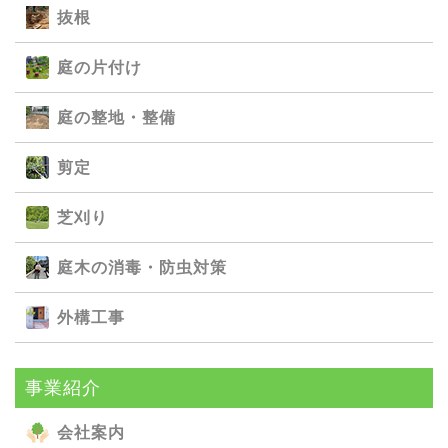
抜根
庭の⽚付け
庭の整地・整備
剪定
芝刈り
庭⽊の消毒・防⾍対策
外構⼯事
事業紹介
会社案内