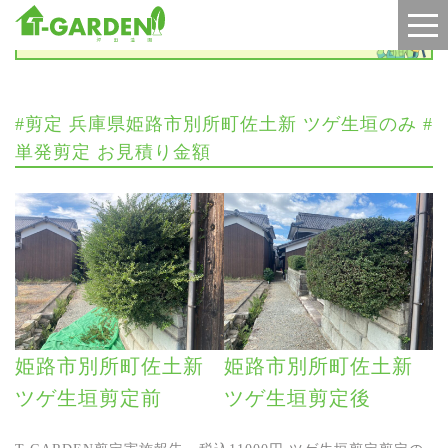
施工実績
#剪定 兵庫県姫路市別所町佐土新 ツゲ生垣のみ #
単発剪定 お見積り金額
姫路市別所町佐土新
姫路市別所町佐土新
ツゲ生垣剪定前
ツゲ生垣剪定後