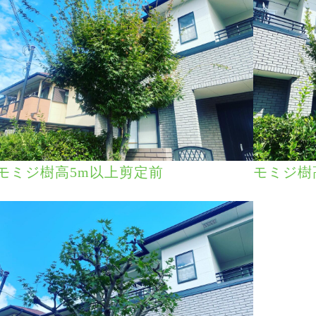
モミジ樹高5m以上剪定前
モミジ樹