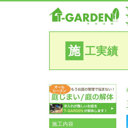
施
工実績
施⼯内容