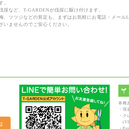
す。
採など、T-GARDENが伐採に駆け付けます。
梅、ツツジなどの剪定も、まずはお気軽にお電話・メールL
ざいませんのでご安心ください。
各種
・現
・ク
(VIS
は
・Pay