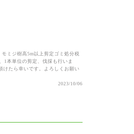
。モミジ樹高5m以上剪定ゴミ処分税
では、1本単位の剪定、伐採も行いま
絡頂けたら幸いです。よろしくお願い
2023/10/06
。