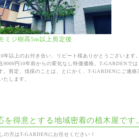
モミジ樹高5m以上剪定後
10年以上のお付き合い、リピート様ありがとうございます
込9000円10年前からの変化なし特価価格。T-GARDEN
す。剪定、伐採のことは、とにかく、T-GARDENにご連
いたします。
な対応を得意とする地域密着の植木屋です
の方はT-GARDENにお任せください！