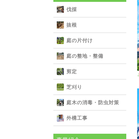
伐採
抜根
庭の⽚付け
庭の整地・整備
剪定
芝刈り
庭⽊の消毒・防⾍対策
外構⼯事