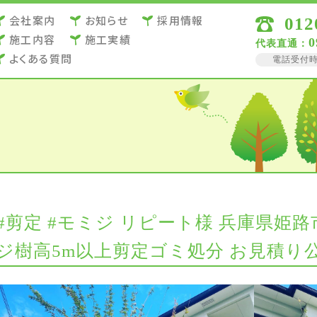
会社案内
お知らせ
採用情報
012
施⼯内容
施⼯実績
0
代表直通：
よくある質問
電話受付時間 
#剪定 #モミジ リピート様 兵庫県姫
ジ樹高5m以上剪定ゴミ処分 お見積り