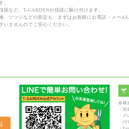
す。
採など、T-GARDENが伐採に駆け付けます。
梅、ツツジなどの剪定も、まずはお気軽にお電話・メールL
ざいませんのでご安心ください。
各種
・現
・ク
(VIS
は
・Pay