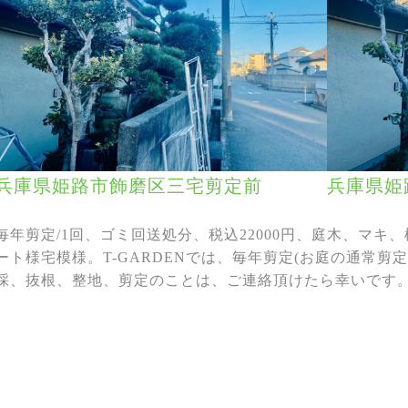
兵庫県姫路市飾磨区三宅剪定前
兵庫県姫
毎年剪定/1回、ゴミ回送処分、税込22000円、庭木、マ
ート様宅模様。T-GARDENでは、毎年剪定(お庭の通常剪
採、抜根、整地、剪定のことは、ご連絡頂けたら幸いです