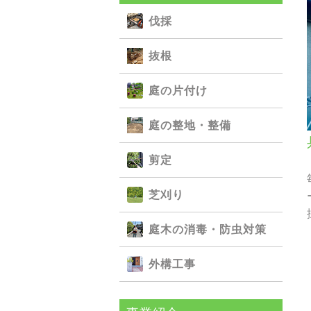
伐採
抜根
庭の⽚付け
庭の整地・整備
剪定
芝刈り
庭⽊の消毒・防⾍対策
外構⼯事