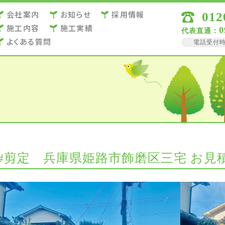
会社案内
お知らせ
採用情報
012
施⼯内容
施⼯実績
0
代表直通：
よくある質問
電話受付時間 
#剪定 兵庫県姫路市飾磨区三宅 お見