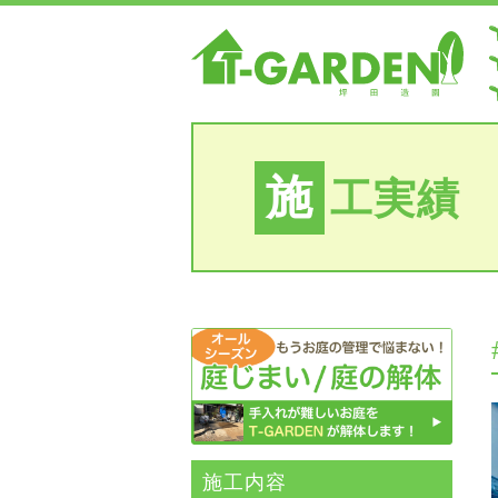
施
工実績
施⼯内容