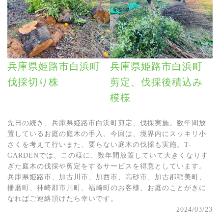
兵庫県姫路市白浜町
兵庫県姫路市白浜町
伐採切り株
剪定、伐採後積込み
模様
先日の続き、兵庫県姫路市白浜町剪定、伐採実施。数年間放
置しているお庭の庭木の手入、今回は、境界内にスッキリ小
さくを考えて行いまた、要らない庭木の伐採も実施。T-
GARDENでは、この様に、数年間放置していて大きくなりす
ぎた庭木の伐採や剪定をするサービスを得意としています。
兵庫県姫路市、加古川市、加西市、高砂市、加古郡稲美町、
播磨町、神崎郡市川町、福崎町のお客様、お庭のことがきに
なればご連絡頂けたら幸いです。
2024/03/23