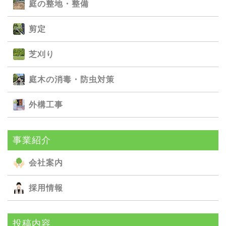
庭の整地・整備
剪定
芝刈り
庭⽊の消毒・防⾍対策
外構⼯事
事業紹介
会社案内
採用情報
投稿内容