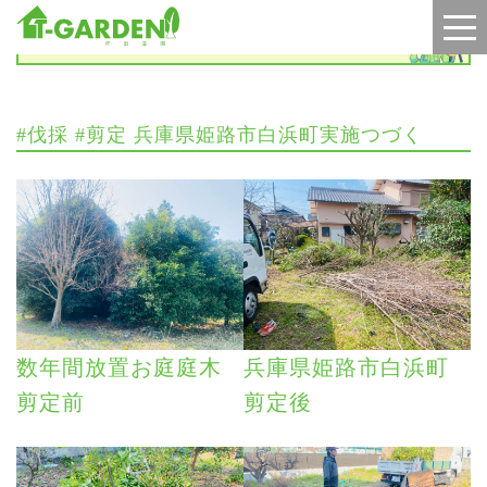
施工実績
#伐採 #剪定 兵庫県姫路市白浜町実施つづく
数年間放置お庭庭木
兵庫県姫路市白浜町
剪定前
剪定後