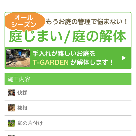
施⼯内容
伐採
抜根
庭の⽚付け