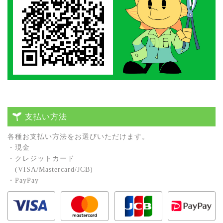
支払い方法
各種お⽀払い⽅法をお選びいただけます。
・現⾦
・クレジットカード
(VISA/Mastercard/JCB)
・PayPay