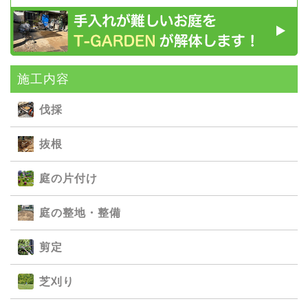
施⼯内容
伐採
抜根
庭の⽚付け
庭の整地・整備
剪定
芝刈り