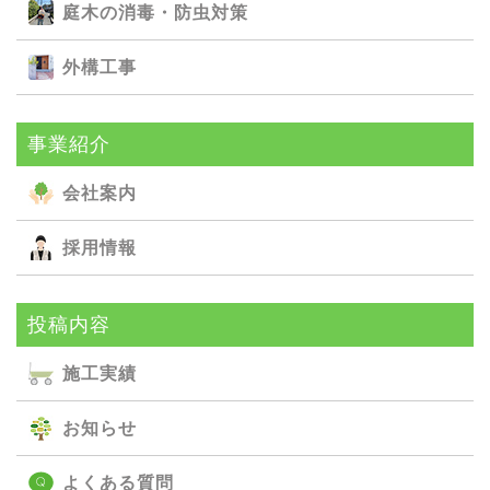
庭⽊の消毒・防⾍対策
外構⼯事
事業紹介
会社案内
採用情報
投稿内容
施⼯実績
お知らせ
よくある質問