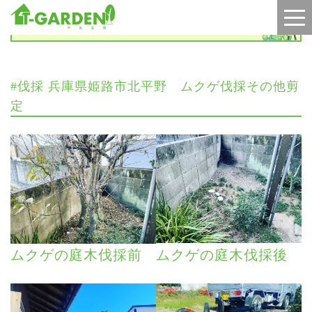
施工実績
#伐採 兵庫県姫路市北平野 ムクゲ伐採その他剪
定
ムクゲの庭木伐採前
ムクゲの庭木伐採後