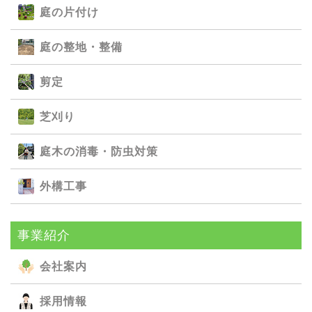
庭の⽚付け
庭の整地・整備
剪定
芝刈り
庭⽊の消毒・防⾍対策
外構⼯事
事業紹介
会社案内
採用情報