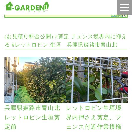
施工実績
(お見積り料金公開) #剪定 フェンス境界内に抑え
る #レットロビン 生垣 兵庫県姫路市青山北
兵庫県姫路市青山北
レットロビン生垣境
レットロビン生垣剪
界内押さえ剪定、フ
定前
ェンス付近作業模様