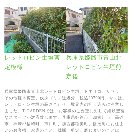
レットロビン生垣剪
兵庫県姫路市青山北
定模様
レットロビン生垣剪
定後
兵庫県姫路市青山北レットロビン生垣、トネリコ、サワラ、
その他庭木剪定、伐採ゴミ回送処分、税込20700円。今回は、
レットロビン生垣の高さ合わせ、境界内の抑え込みに注意し
ました。T-GARDENでは、お客様のご要望に対して経験豊富
なスタッフが対応致します。兵庫県姫路市、加古川市、高砂
市、神崎郡福崎町、市川町、加古郡稲美町、播磨町にお住ま
いのお客様、お庭のこと、伐採、剪定、庭じまいのことは、