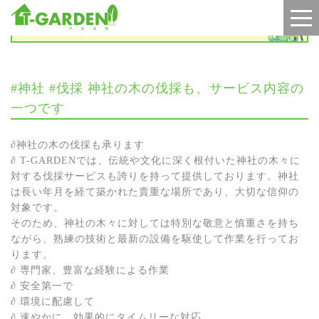
お知らせ
#神社 #伐採 神社の木の伐採も、サービス内容の
一つです
∂神社の木の伐採も承ります
∂ T-GARDENでは、伝統や文化に深く根付いた神社の木々に
対する伐採サービスも誇りを持って提供しております。神社
は長い年月を経て築かれた貴重な場所であり、大切な信仰の
対象です。
そのため、神社の木々に対しては特別な敬意と慎重さを持ち
ながら、熟練の技術と最新の設備を駆使して作業を行ってお
ります。
∂ 専門家、豊富な経験による作業
∂ 安全第一で
∂ 環境に配慮して
∂ 速やかに、効果的にタイムリーな対応