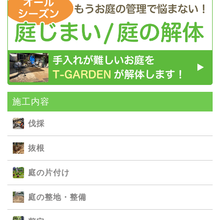
施⼯内容
伐採
抜根
庭の⽚付け
庭の整地・整備