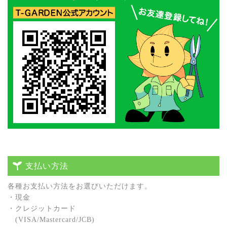
支払い方法
各種お⽀払い⽅法をお選びいただけます。
・現⾦
・クレジットカード
(VISA/Mastercard/JCB)