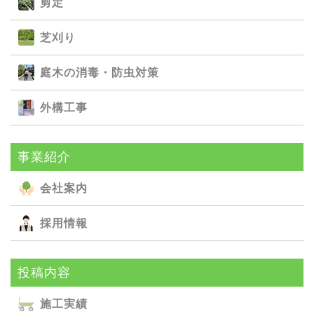
剪定
芝刈り
庭⽊の消毒・防⾍対策
外構⼯事
事業紹介
会社案内
採用情報
投稿内容
施⼯実績