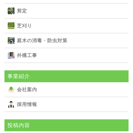
剪定
芝刈り
庭⽊の消毒・防⾍対策
外構⼯事
事業紹介
会社案内
採用情報
投稿内容