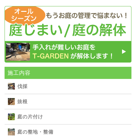
施⼯内容
伐採
抜根
庭の⽚付け
庭の整地・整備