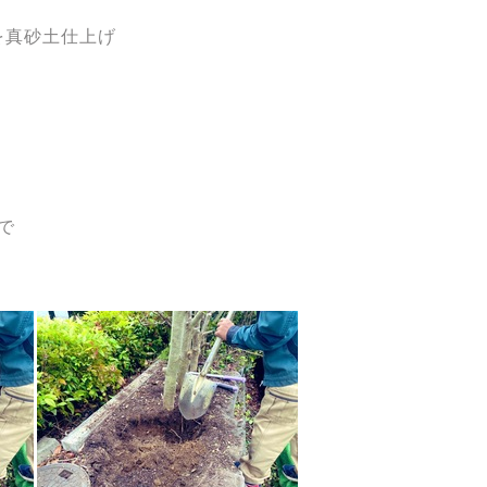
を真砂土仕上げ
。
で