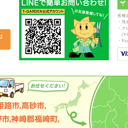
各種
・現
・ク
(VIS
は
・Pay