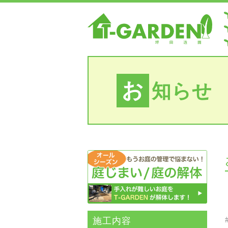
お
知らせ
施⼯内容