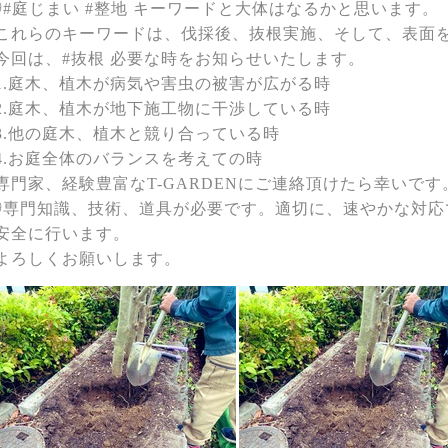
∂#庭じまい #整地 キーワードと大体はなるかと思います。
これらのキーワードは、伐採後、抜根実施、そして、表面
今回は、#抜根 必要な時をお知らせいたします。
1.庭木、植木が病気や害虫の被害が広がる時
2.庭木、植木が地下施工物に干渉している時
3.他の庭木、植木と競り合っている時
4.お庭全体のバランスを考えての時
専門家、経験豊富なT-GARDENにご連絡頂けたら幸いです
∂専門知識、技術、道具が必要です。適切に、速やかな対応
安全に行います。
よろしくお願いします。