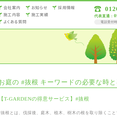
会社案内
お知らせ
採用情報
012
施⼯内容
施⼯実績
0
代表直通：
よくある質問
電話受付時間 
お庭の #抜根 キーワードの必要な時
【T-GARDENの得意サービス】#抜根
#抜根とは、伐採後、庭木、植木、樹木の根を取り除くこと