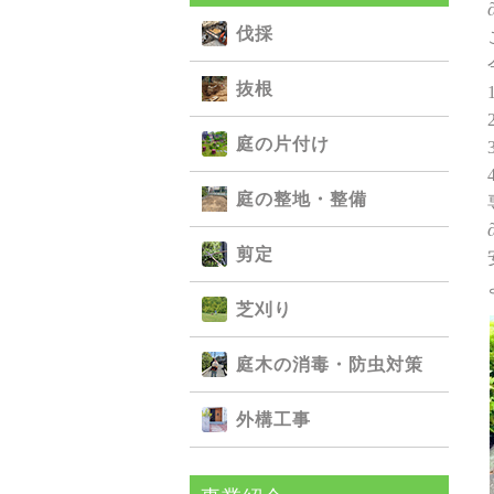
伐採
抜根
庭の⽚付け
庭の整地・整備
剪定
芝刈り
庭⽊の消毒・防⾍対策
外構⼯事