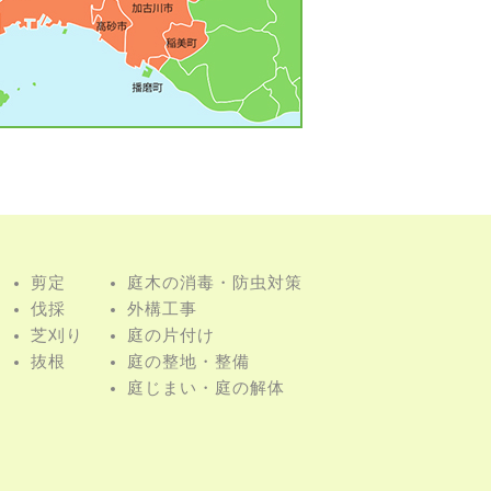
剪定
庭⽊の消毒・防⾍対策
伐採
外構⼯事
芝刈り
庭の⽚付け
抜根
庭の整地・整備
庭じまい・庭の解体