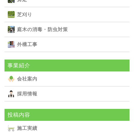
芝刈り
庭⽊の消毒・防⾍対策
外構⼯事
事業紹介
会社案内
採用情報
投稿内容
施⼯実績