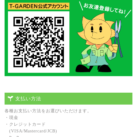
支払い方法
各種お⽀払い⽅法をお選びいただけます。
・現⾦
・クレジットカード
(VISA/Mastercard/JCB)