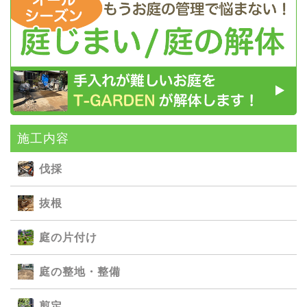
施⼯内容
伐採
抜根
庭の⽚付け
庭の整地・整備
剪定