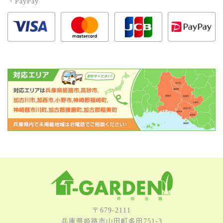
・PayPay
〒679-2111
兵庫県姫路市⼭⽥町多⽥751-3