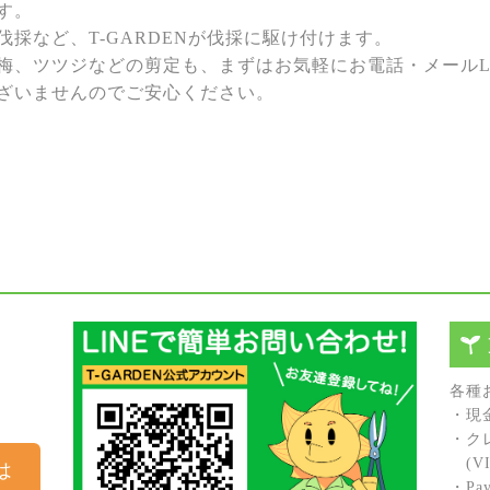
す。
採など、T-GARDENが伐採に駆け付けます。
梅、ツツジなどの剪定も、まずはお気軽にお電話・メールL
ざいませんのでご安心ください。
各種
・現
・ク
(VIS
は
・Pay