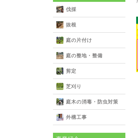
伐採
抜根
庭の⽚付け
庭の整地・整備
剪定
芝刈り
庭⽊の消毒・防⾍対策
外構⼯事