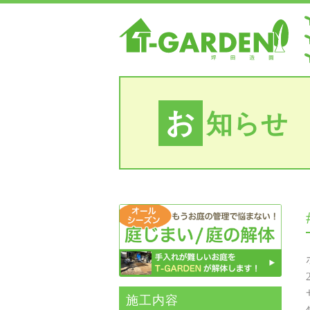
お
知らせ
施⼯内容