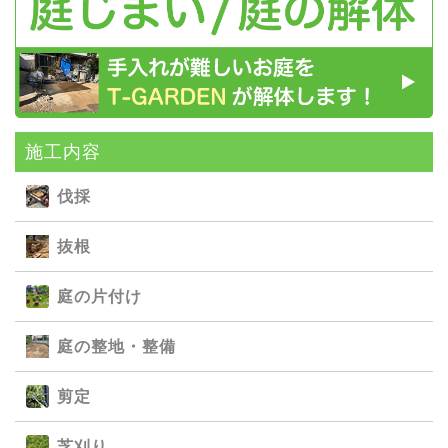
施⼯内容
伐採
抜根
庭の⽚付け
庭の整地・整備
剪定
芝刈り