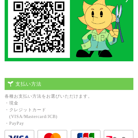
支払い方法
各種お⽀払い⽅法をお選びいただけます。
・現⾦
・クレジットカード
(VISA/Mastercard/JCB)
・PayPay