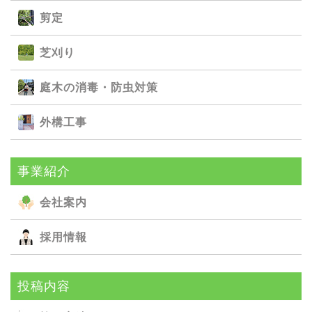
剪定
芝刈り
庭⽊の消毒・防⾍対策
外構⼯事
事業紹介
会社案内
採用情報
投稿内容