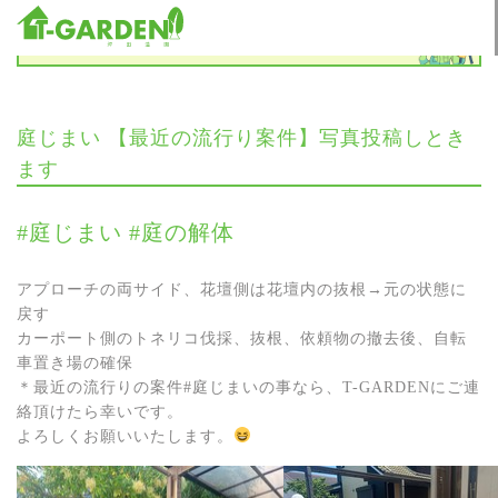
お知らせ
庭じまい 【最近の流行り案件】写真投稿しとき
ます
#庭じまい #庭の解体
アプローチの両サイド、花壇側は花壇内の抜根→元の状態に
戻す
カーポート側のトネリコ伐採、抜根、依頼物の撤去後、自転
車置き場の確保
＊最近の流行りの案件#庭じまいの事なら、T-GARDENにご連
絡頂けたら幸いです。
よろしくお願いいたします。