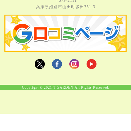
〒679-2111
兵庫県姫路市⼭⽥町多⽥751-3
Copyright © 2021 T-GARDEN.All Rights Reserved.