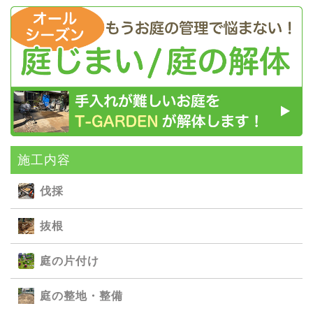
施⼯内容
伐採
抜根
庭の⽚付け
庭の整地・整備