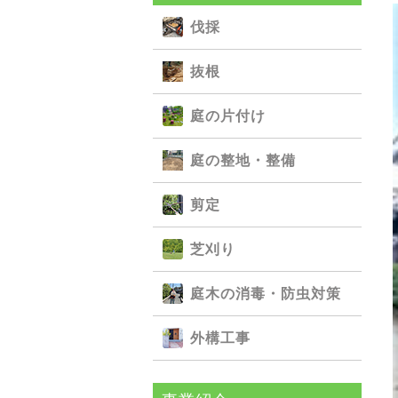
伐採
抜根
庭の⽚付け
庭の整地・整備
剪定
芝刈り
庭⽊の消毒・防⾍対策
外構⼯事