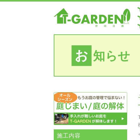
お
知らせ
施⼯内容