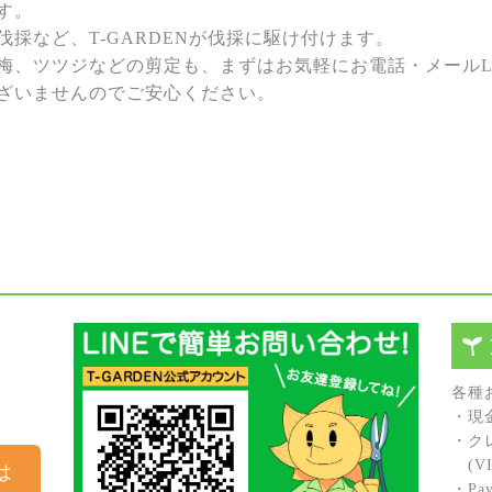
す。
採など、T-GARDENが伐採に駆け付けます。
梅、ツツジなどの剪定も、まずはお気軽にお電話・メールL
ざいませんのでご安心ください。
各種
・現
・ク
(VIS
は
・Pay