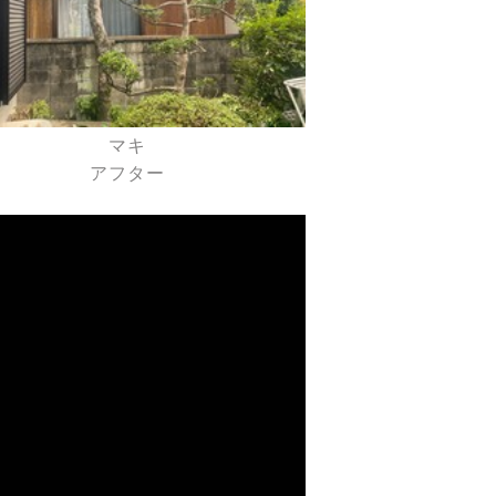
マキ
アフター