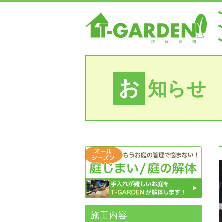
お
知らせ
施⼯内容