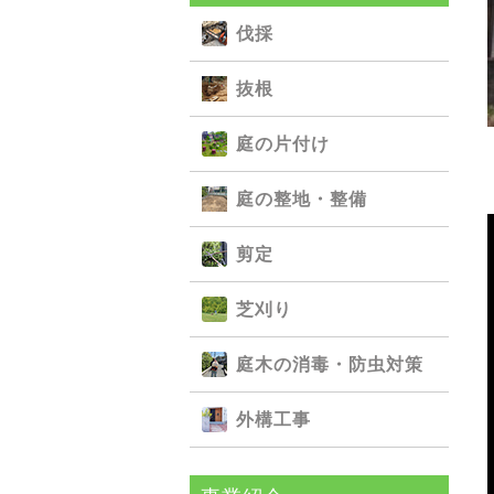
伐採
抜根
庭の⽚付け
庭の整地・整備
剪定
芝刈り
庭⽊の消毒・防⾍対策
外構⼯事