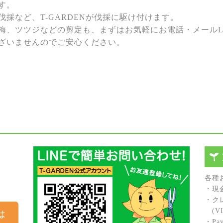
す。
採など、T-GARDENが伐採に駆け付けます。
梅、ツツジなどの剪定も、まずはお気軽にお電話・メールL
ざいませんのでご安心ください。
各種
・現
・ク
(VIS
は
・Pay