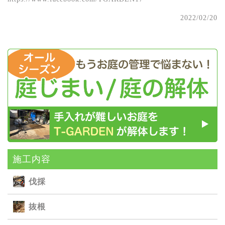
2022/02/20
施⼯内容
伐採
抜根