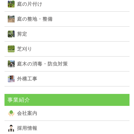
庭の⽚付け
庭の整地・整備
剪定
芝刈り
庭⽊の消毒・防⾍対策
外構⼯事
事業紹介
会社案内
採用情報