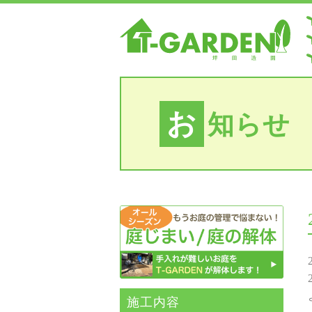
お
知らせ
施⼯内容