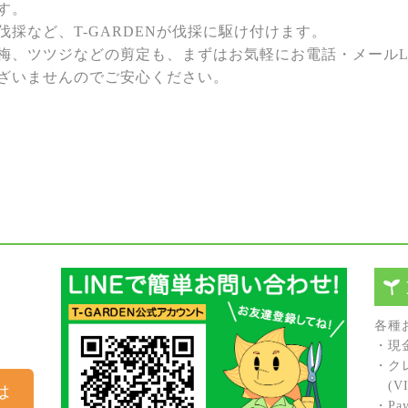
す。
採など、T-GARDENが伐採に駆け付けます。
梅、ツツジなどの剪定も、まずはお気軽にお電話・メールL
ざいませんのでご安心ください。
各種
・現
・ク
(VIS
は
・Pay