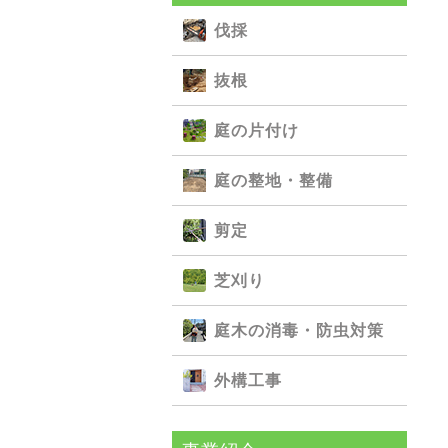
伐採
抜根
庭の⽚付け
庭の整地・整備
剪定
芝刈り
庭⽊の消毒・防⾍対策
外構⼯事