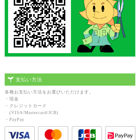
支払い方法
各種お⽀払い⽅法をお選びいただけます。
・現⾦
・クレジットカード
(VISA/Mastercard/JCB)
・PayPay