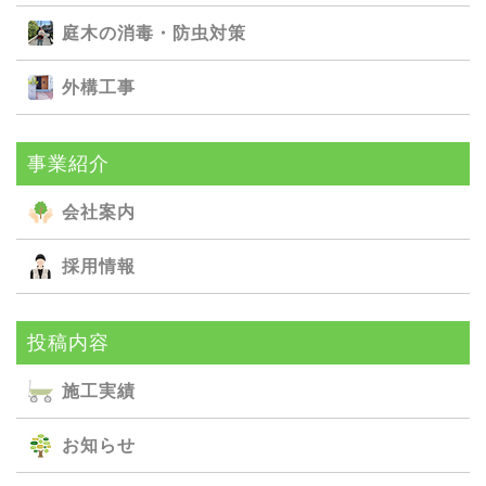
庭⽊の消毒・防⾍対策
外構⼯事
事業紹介
会社案内
採用情報
投稿内容
施⼯実績
お知らせ