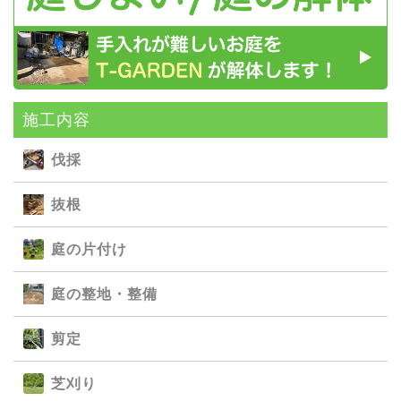
施⼯内容
伐採
抜根
庭の⽚付け
庭の整地・整備
剪定
芝刈り