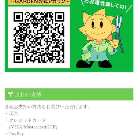
支払い方法
各種お⽀払い⽅法をお選びいただけます。
・現⾦
・クレジットカード
(VISA/Mastercard/JCB)
・PayPay