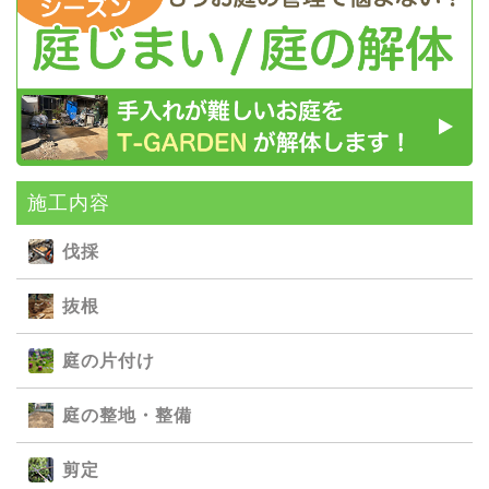
施⼯内容
伐採
抜根
庭の⽚付け
庭の整地・整備
剪定