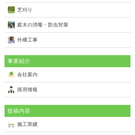
芝刈り
庭⽊の消毒・防⾍対策
外構⼯事
事業紹介
会社案内
採用情報
投稿内容
施⼯実績