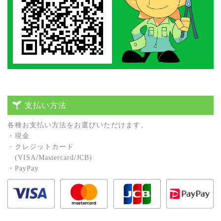
支払い方法
各種お⽀払い⽅法をお選びいただけます。
・現⾦
・クレジットカード
(VISA/Mastercard/JCB)
・PayPay