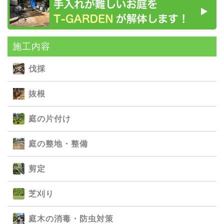
施⼯内容
伐採
抜根
庭の⽚付け
庭の整地・整備
剪定
芝刈り
庭⽊の消毒・防⾍対策