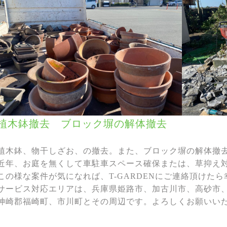
植木鉢撤去 ブロック塀の解体撤去
植木鉢、物干しざお、の撤去。また、ブロック塀の解体撤
近年、お庭を無くして車駐車スペース確保または、草抑え
この様な案件が気になれば、T-GARDENにご連絡頂けた
サービス対応エリアは、兵庫県姫路市、加古川市、高砂市
神崎郡福崎町、市川町とその周辺です。よろしくお願いい