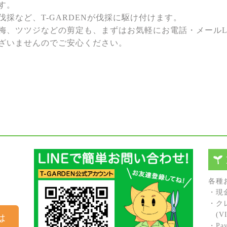
す。
採など、T-GARDENが伐採に駆け付けます。
梅、ツツジなどの剪定も、まずはお気軽にお電話・メールL
ざいませんのでご安心ください。
各種
・現
・ク
(VIS
は
・Pay