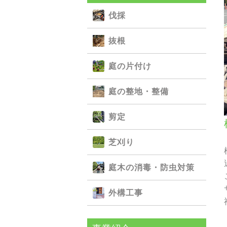
伐採
抜根
庭の⽚付け
庭の整地・整備
剪定
芝刈り
庭⽊の消毒・防⾍対策
外構⼯事