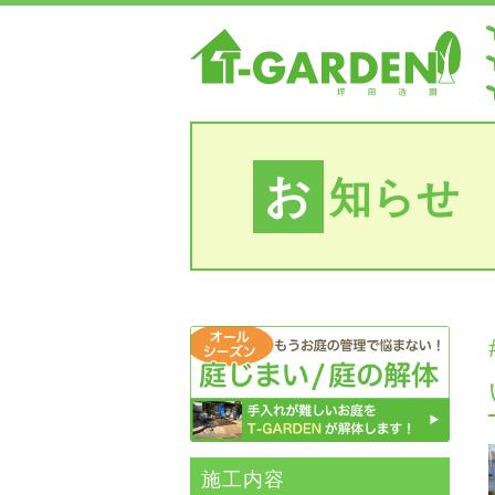
お
知らせ
施⼯内容