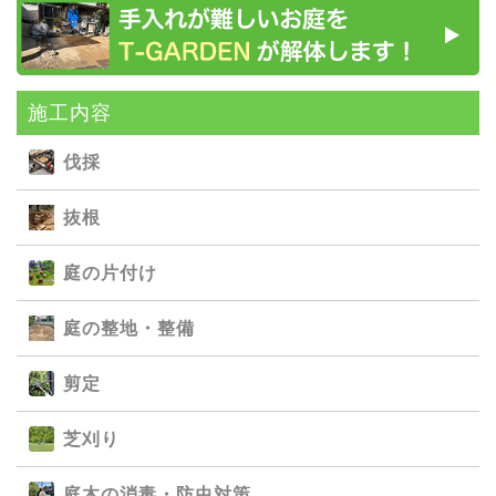
施⼯内容
伐採
抜根
庭の⽚付け
庭の整地・整備
剪定
芝刈り
庭⽊の消毒・防⾍対策