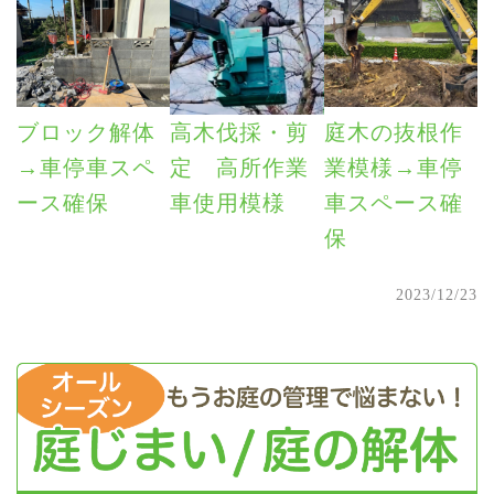
ブロック解体
高木伐採・剪
庭木の抜根作
→車停車スペ
定 高所作業
業模様→車停
ース確保
車使用模様
車スペース確
保
2023/12/23