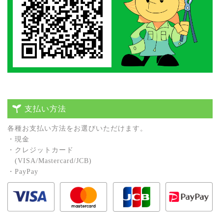
支払い方法
各種お⽀払い⽅法をお選びいただけます。
・現⾦
・クレジットカード
(VISA/Mastercard/JCB)
・PayPay