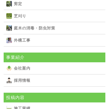
剪定
芝刈り
庭⽊の消毒・防⾍対策
外構⼯事
事業紹介
会社案内
採用情報
投稿内容
施⼯実績