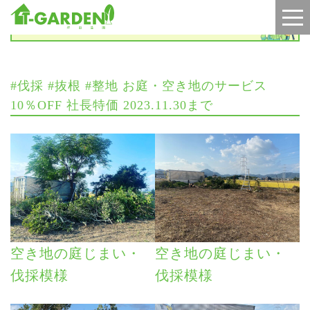
お知らせ
#伐採 #抜根 #整地 お庭・空き地のサービス
10％OFF 社長特価 2023.11.30まで
空き地の庭じまい・
空き地の庭じまい・
伐採模様
伐採模様