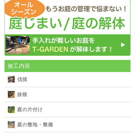
施⼯内容
伐採
抜根
庭の⽚付け
庭の整地・整備