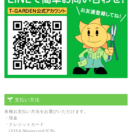
支払い方法
各種お⽀払い⽅法をお選びいただけます。
・現⾦
・クレジットカード
(VISA/Mastercard/JCB)