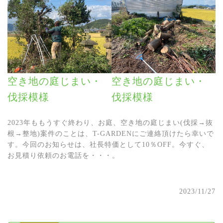
空き地の庭じまい・
空き地の庭じまい・
伐採模様
伐採模様
2023年ももうすぐ終わり、お庭、空き地の庭じまい(伐採→抜
根→整地)案件のことは、T-GARDENにご連絡頂けたら幸いで
す。今回のお知らせは、社長特価として10％OFF。今すぐ、
お見積り依頼のお電話を・・・。
2023/11/27