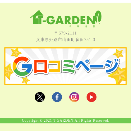
〒679-2111
兵庫県姫路市⼭⽥町多⽥751-3
Copyright © 2021 T-GARDEN.All Rights Reserved.