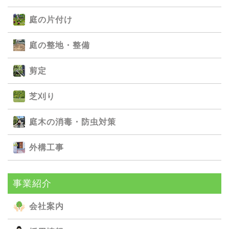
庭の⽚付け
庭の整地・整備
剪定
芝刈り
庭⽊の消毒・防⾍対策
外構⼯事
事業紹介
会社案内