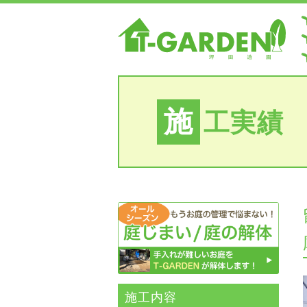
施
工実績
施⼯内容