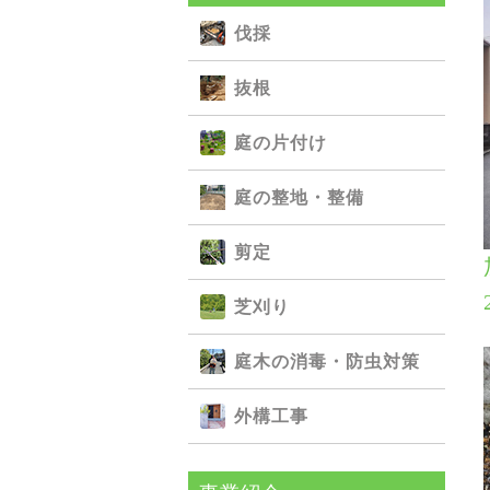
伐採
抜根
庭の⽚付け
庭の整地・整備
剪定
芝刈り
庭⽊の消毒・防⾍対策
外構⼯事