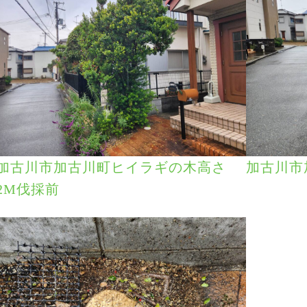
加古川市加古川町ヒイラギの木高さ
加古川市
2M伐採前