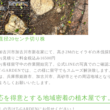
直径20センチ切り株
加古川市加古川市新在家にて、高さ2Mのヒイラギの木伐採
お見積りご料金税込み16500円
お客様留守中の作業開始完了。公式LINEの写真でのご確
T-GARDENでは、この様に留守でもスムーズ解決致しま
は、兵庫県姫路市、加古川市、高砂市とその周辺地域とな
よろしくお願いいたします。
な対応を得意とする地域密着の植木屋です
の方はT-GARDENにお任せください！