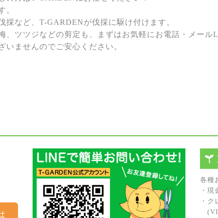
す。
採など、T-GARDENが伐採に駆け付けます。
梅、ツツジなどの剪定も、まずはお気軽にお電話・メールL
ざいませんのでご安心ください。
各種
・現
・ク
(VIS
は