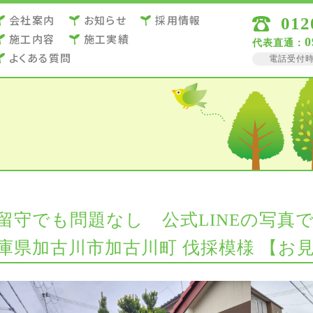
会社案内
お知らせ
採用情報
012
施⼯内容
施⼯実績
0
代表直通：
よくある質問
電話受付時間 
留守でも問題なし 公式LINEの写真
庫県加古川市加古川町 伐採模様 【お