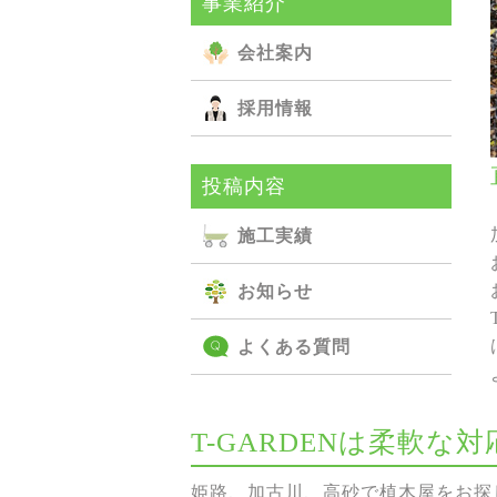
事業紹介
会社案内
採用情報
投稿内容
施⼯実績
お知らせ
よくある質問
T-GARDENは柔軟
姫路、加古川、高砂で植木屋をお探し