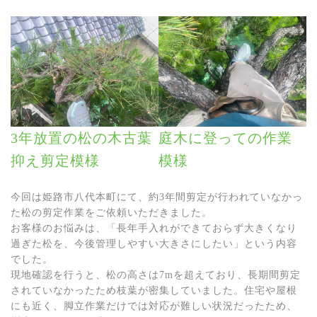
3年放置の松の木古葉
庭木に登っての作業
抑え剪定模様
模様
今回は姫路市八代本町にて、約3年間剪定が行われていなかっ
た松の剪定作業をご依頼いただきました。
お客様のお悩みは、「長年手入れができておらず大きくなり
過ぎた松を、今後管理しやすい大きさにしたい」という内容
でした。
現地確認を行うと、松の高さは7mを超えており、長期間剪定
されていなかったため枝葉が密集していました。住宅や屋根
にも近く、脚立作業だけでは対応が難しい状況だったため、