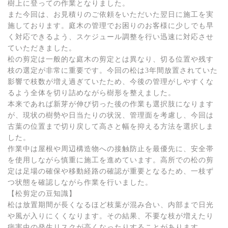
樹上に登っての作業となりました。
また今回は、お見積りのご依頼をいただいた翌日に施工を実
施しております。庭木の管理でお困りのお客様に少しでも早
く対応できるよう、スケジュール調整を行い迅速に対応させ
ていただきました。
松の剪定は一般的な庭木の剪定とは異なり、切る位置や残す
枝の選定が非常に重要です。今回の松は3年間放置されていた
影響で枝数が増え過ぎていたため、今後の管理がしやすくな
るよう全体を切り詰めながら樹形を整えました。
本来であれば新芽が伸び切った後の作業も選択肢になります
が、現状の樹勢や日当たりの状況、管理面を考慮し、今回は
古葉の位置まで切り戻して高さと幅を抑える方法を選択しま
した。
作業中は屋根や周辺構造物への接触防止を最優先に、安全帯
を使用しながら慎重に施工を進めています。高所での松の剪
定は足場の確保や移動経路の確認が重要となるため、一枝ず
つ状態を確認しながら作業を行いました。
【松剪定の豆知識】
松は放置期間が長くなるほど枝葉が混み合い、内部まで日光
や風が入りにくくなります。その結果、不要な枝が増えたり
病害虫の発生リスクが高くなったりすることがあります。