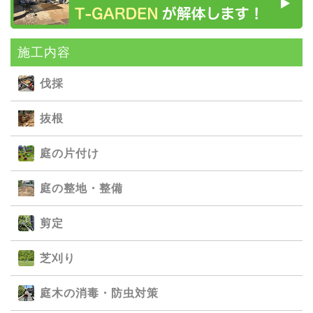
施⼯内容
伐採
抜根
庭の⽚付け
庭の整地・整備
剪定
芝刈り
庭⽊の消毒・防⾍対策