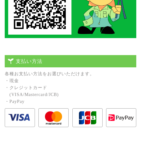
支払い方法
各種お⽀払い⽅法をお選びいただけます。
・現⾦
・クレジットカード
(VISA/Mastercard/JCB)
・PayPay