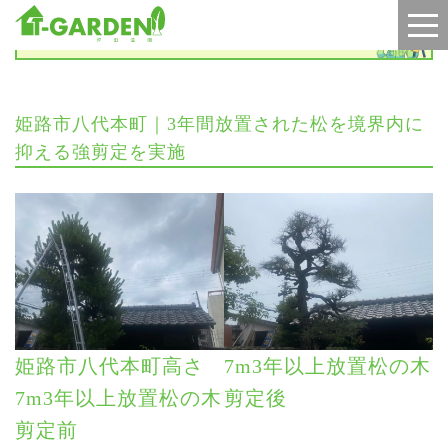
施工実績
姫路市八代本町｜3年間放置された松を境界内に
抑える強剪定を実施
姫路市八代本町高さ
7m3年以上放置松の木
7m3年以上放置松の木
剪定後
剪定前