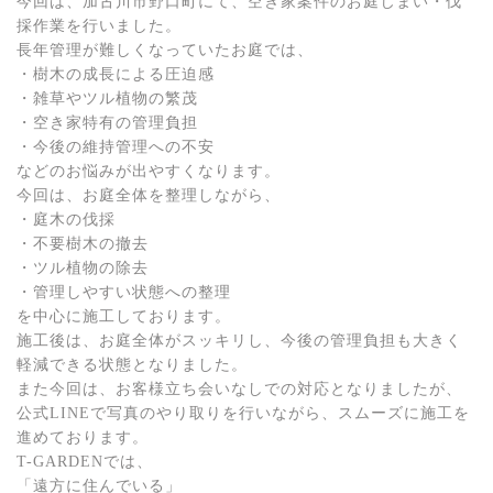
今回は、加古川市野口町にて、空き家案件のお庭じまい・伐
採作業を行いました。
長年管理が難しくなっていたお庭では、
・樹木の成長による圧迫感
・雑草やツル植物の繁茂
・空き家特有の管理負担
・今後の維持管理への不安
などのお悩みが出やすくなります。
今回は、お庭全体を整理しながら、
・庭木の伐採
・不要樹木の撤去
・ツル植物の除去
・管理しやすい状態への整理
を中心に施工しております。
施工後は、お庭全体がスッキリし、今後の管理負担も大きく
軽減できる状態となりました。
また今回は、お客様立ち会いなしでの対応となりましたが、
公式LINEで写真のやり取りを行いながら、スムーズに施工を
進めております。
T-GARDENでは、
「遠方に住んでいる」