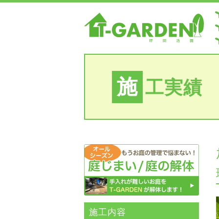
施
工実績
施⼯内容