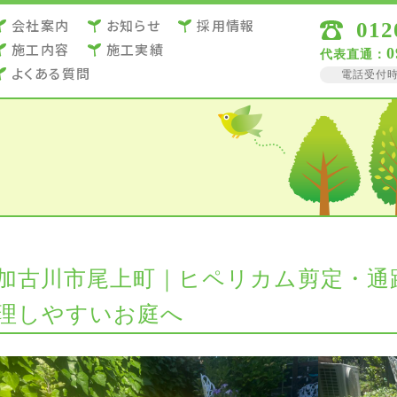
会社案内
お知らせ
採用情報
012
施⼯内容
施⼯実績
0
代表直通：
よくある質問
電話受付時間 
加古川市尾上町｜ヒペリカム剪定・通
理しやすいお庭へ