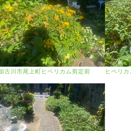
加古川市尾上町ヒペリカム剪定前
ヒペリカ