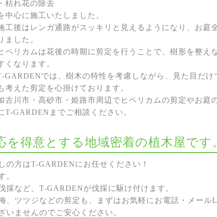
・枯れ花の除去
を中心に施工いたしました。
施工後はレンガ通路がスッキリと見えるようになり、お庭
りました。
ヒペリカムは花後の時期に剪定を行うことで、樹形を整え
すくなります。
T-GARDENでは、樹木の特性を考慮しながら、見た目だ
も考えた剪定を心掛けております。
加古川市・高砂市・姫路市周辺でヒペリカムの剪定やお庭
にT-GARDENまでご相談ください。
な対応を得意とする地域密着の植木屋です
の方はT-GARDENにお任せください！
す。
採など、T-GARDENが伐採に駆け付けます。
梅、ツツジなどの剪定も、まずはお気軽にお電話・メールL
ざいませんのでご安心ください。