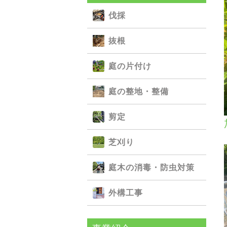
伐採
抜根
庭の⽚付け
庭の整地・整備
剪定
芝刈り
庭⽊の消毒・防⾍対策
外構⼯事