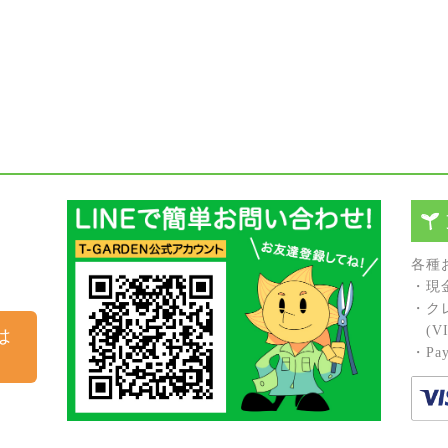
各種
・現
・ク
(VIS
は
・Pay