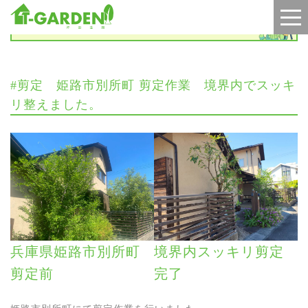
施工実績
#剪定 姫路市別所町 剪定作業 境界内でスッキ
リ整えました。
兵庫県姫路市別所町
境界内スッキリ剪定
剪定前
完了