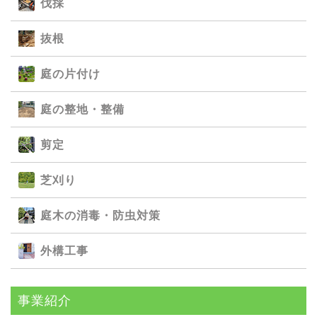
伐採
抜根
庭の⽚付け
庭の整地・整備
剪定
芝刈り
庭⽊の消毒・防⾍対策
外構⼯事
事業紹介