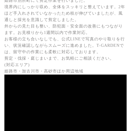
姫路市別所町にて剪定作業を行いました。
境界内にしっかり収め、全体をスッキリと整えています。2年
ほど手入れされていなかったため枝が伸びていましたが、風
通しと採光を意識して剪定しました。
外からの見た目も整い、防犯面・安全面の改善にもつながり
ます。お見積りから1週間以内で作業対応。
お客様の立ち合いなしでも、公式LINEで写真のやり取りを行
い、状況確認しながらスムーズに進めました。T-GARDENで
は、留守中の作業にも柔軟に対応しております。
剪定・伐採・庭じまいまで、お気軽にご相談ください。
(対応エリア)
姫路市・加古川市・高砂市ほか周辺地域