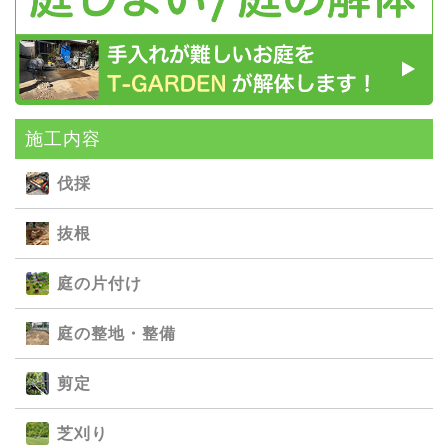
施⼯内容
伐採
抜根
庭の⽚付け
庭の整地・整備
剪定
芝刈り