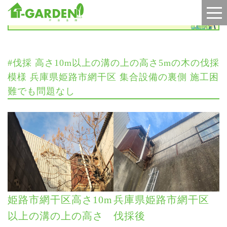
施工実績
#伐採 高さ10m以上の溝の上の高さ5mの木の伐採
模様 兵庫県姫路市網干区 集合設備の裏側 施工困
難でも問題なし
姫路市網干区高さ10m
兵庫県姫路市網干区
以上の溝の上の高さ
伐採後