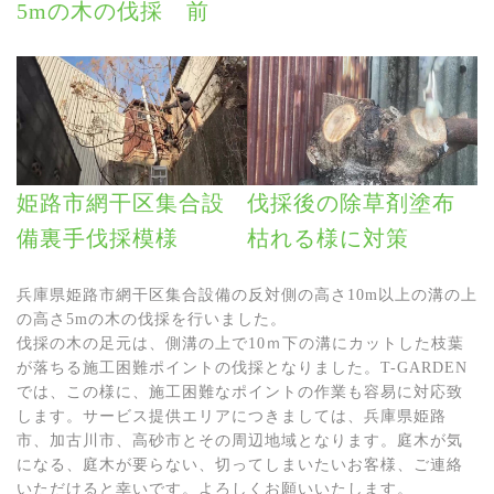
5mの木の伐採 前
姫路市網干区集合設
伐採後の除草剤塗布
備裏手伐採模様
枯れる様に対策
兵庫県姫路市網干区集合設備の反対側の高さ10m以上の溝の上
の高さ5mの木の伐採を行いました。
伐採の木の足元は、側溝の上で10ｍ下の溝にカットした枝葉
が落ちる施工困難ポイントの伐採となりました。T-GARDEN
では、この様に、施工困難なポイントの作業も容易に対応致
します。サービス提供エリアにつきましては、兵庫県姫路
市、加古川市、高砂市とその周辺地域となります。庭木が気
になる、庭木が要らない、切ってしまいたいお客様、ご連絡
いただけると幸いです。よろしくお願いいたします。