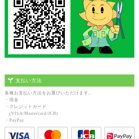
支払い方法
各種お⽀払い⽅法をお選びいただけます。
・現⾦
・クレジットカード
(VISA/Mastercard/JCB)
・PayPay