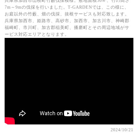
兵庫県加西市山枝町竹藪伐採模様。敷地面積30㎡、竹の高さ
7m～9mの伐採を行いました。T-GARDENでは、この様に、
お庭以外の竹藪、畑の伐採、抜根サービスも対応致します。
兵庫県加西市、姫路市、高砂市、加西市、加古川市、神崎郡
福崎町、市川町、加古郡稲美町、播磨町とその周辺地域がサ
ービス対応エリアとなります。
2024/10/21