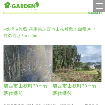
施工実績
#伐採 #竹藪 兵庫県加西市山枝町敷地面積30㎡
竹の高さ7m～9m
加西市山枝町30㎡竹
加西市山枝町30㎡竹
藪伐採前
藪伐採後