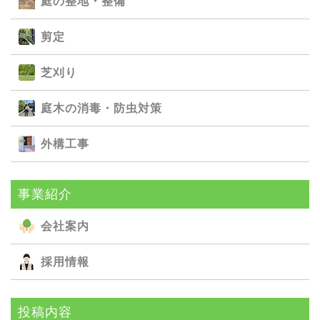
庭の整地・整備
剪定
芝刈り
庭⽊の消毒・防⾍対策
外構⼯事
事業紹介
会社案内
採用情報
投稿内容