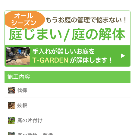
施⼯内容
伐採
抜根
庭の⽚付け