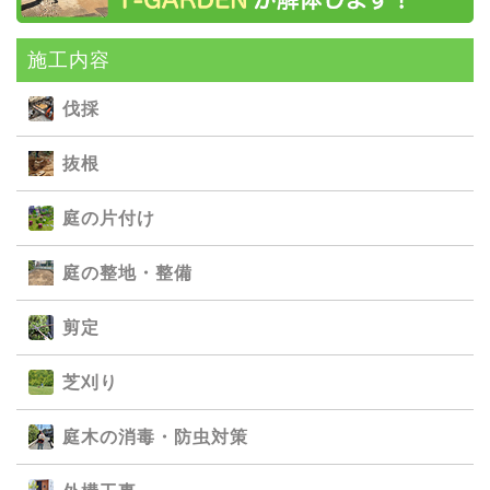
施⼯内容
伐採
抜根
庭の⽚付け
庭の整地・整備
剪定
芝刈り
庭⽊の消毒・防⾍対策