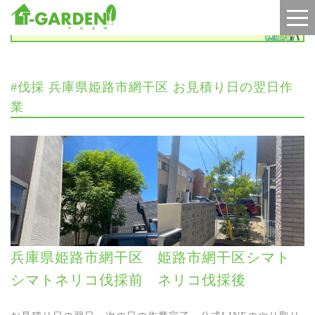
施工実績
#伐採 兵庫県姫路市網干区 お見積り日の翌日作
業
兵庫県姫路市網干区
姫路市網干区シマト
シマトネリコ伐採前
ネリコ伐採後