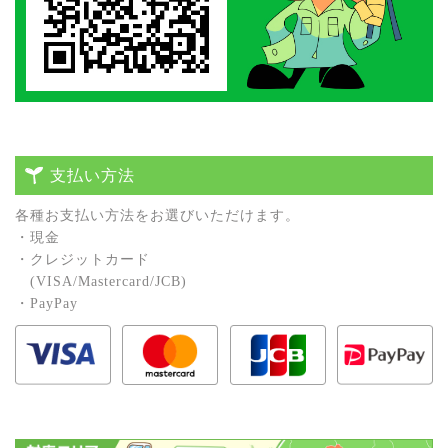
支払い方法
各種お⽀払い⽅法をお選びいただけます。
・現⾦
・クレジットカード
(VISA/Mastercard/JCB)
・PayPay