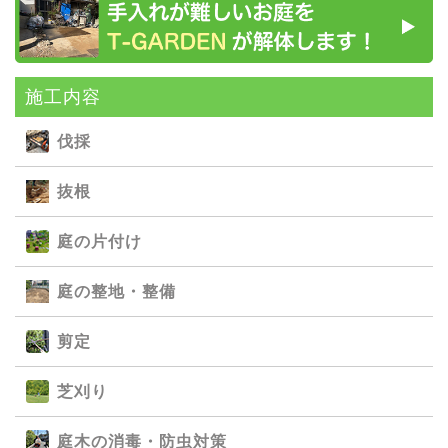
施⼯内容
伐採
抜根
庭の⽚付け
庭の整地・整備
剪定
芝刈り
庭⽊の消毒・防⾍対策