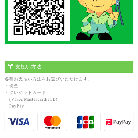
支払い方法
各種お⽀払い⽅法をお選びいただけます。
・現⾦
・クレジットカード
(VISA/Mastercard/JCB)
・PayPay