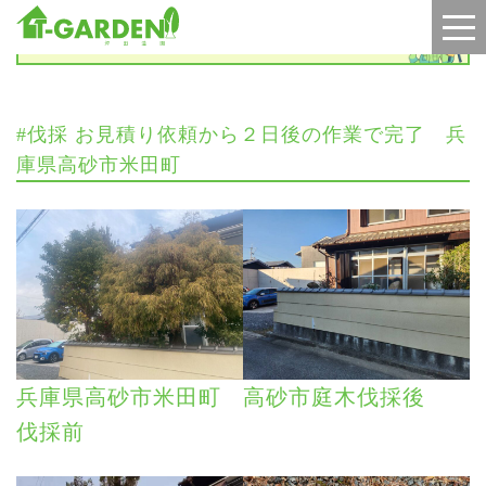
施工実績
#伐採 お見積り依頼から２日後の作業で完了 兵
庫県高砂市米田町
兵庫県高砂市米田町
高砂市庭木伐採後
伐採前