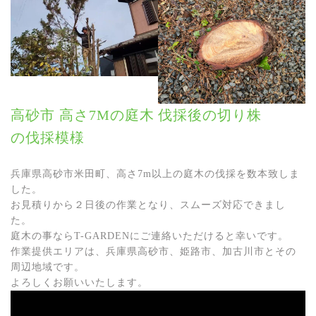
高砂市 高さ7Mの庭木
伐採後の切り株
の伐採模様
兵庫県高砂市米田町、高さ7m以上の庭木の伐採を数本致しま
した。
お見積りから２日後の作業となり、スムーズ対応できまし
た。
庭木の事ならT-GARDENにご連絡いただけると幸いです。
作業提供エリアは、兵庫県高砂市、姫路市、加古川市とその
周辺地域です。
よろしくお願いいたします。