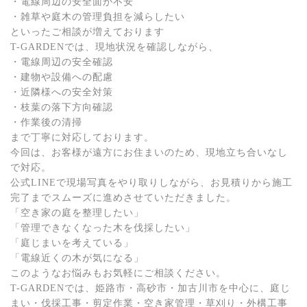
・電線周辺の安全面が不安
・雑草や庭木の管理負担を減らしたい
といったご相談が増えております
T-GARDENでは、現地状況を確認しながら、
・電線周辺の安全確認
・建物や設備への配慮
・近隣様への安全対策
・枝葉の落下方向確認
・作業後の清掃
まで丁寧に対応しております。
今回は、お客様が遠方にお住まいのため、現地立ち合いなし
で対応。
公式LINEで現場写真をやり取りしながら、お見積りから施工
完了までスムーズに進めさせていただきました。
「空き家の庭を整理したい」
「管理できなくなった木を伐採したい」
「庭じまいを考えている」
「電線近くの木が気になる」
このようなお悩みもお気軽にご相談ください。
T-GARDENでは、姫路市・高砂市・加古川市を中心に、庭じ
まい・伐採工事・剪定作業・空き家管理・草刈り・外構工事