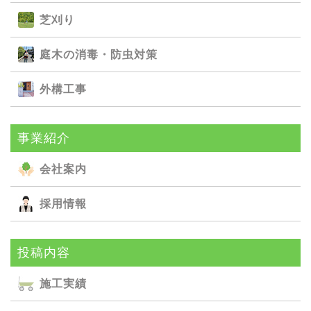
芝刈り
庭⽊の消毒・防⾍対策
外構⼯事
事業紹介
会社案内
採用情報
投稿内容
施⼯実績