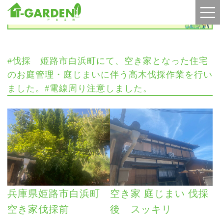
施工実績
#伐採 姫路市白浜町にて、空き家となった住宅
のお庭管理・庭じまいに伴う高木伐採作業を行い
ました。#電線周り注意しました。
兵庫県姫路市白浜町
空き家 庭じまい 伐採
空き家伐採前
後 スッキリ