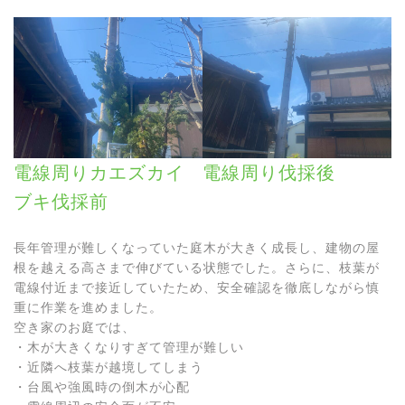
電線周りカエズカイ
電線周り伐採後
ブキ伐採前
長年管理が難しくなっていた庭木が大きく成長し、建物の屋
根を越える高さまで伸びている状態でした。さらに、枝葉が
電線付近まで接近していたため、安全確認を徹底しながら慎
重に作業を進めました。
空き家のお庭では、
・木が大きくなりすぎて管理が難しい
・近隣へ枝葉が越境してしまう
・台風や強風時の倒木が心配