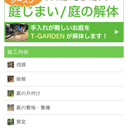
施⼯内容
伐採
抜根
庭の⽚付け
庭の整地・整備
剪定