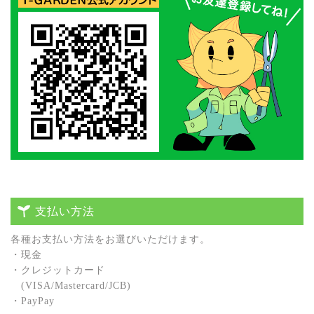
支払い方法
各種お⽀払い⽅法をお選びいただけます。
・現⾦
・クレジットカード
(VISA/Mastercard/JCB)
・PayPay