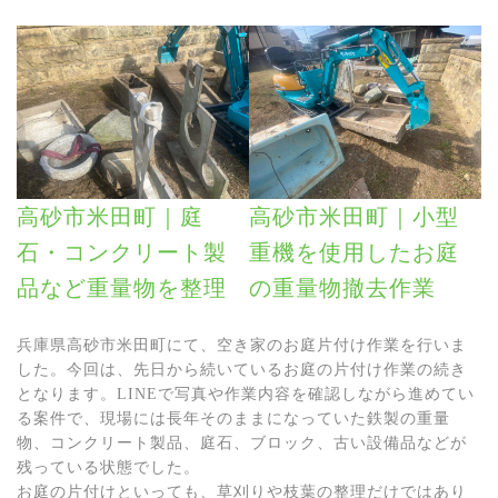
高砂市米田町｜庭
高砂市米田町｜小型
石・コンクリート製
重機を使用したお庭
品など重量物を整理
の重量物撤去作業
兵庫県高砂市米田町にて、空き家のお庭片付け作業を行いま
した。今回は、先日から続いているお庭の片付け作業の続き
となります。LINEで写真や作業内容を確認しながら進めてい
る案件で、現場には長年そのままになっていた鉄製の重量
物、コンクリート製品、庭石、ブロック、古い設備品などが
残っている状態でした。
お庭の片付けといっても、草刈りや枝葉の整理だけではあり