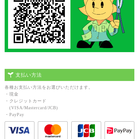
支払い方法
各種お⽀払い⽅法をお選びいただけます。
・現⾦
・クレジットカード
(VISA/Mastercard/JCB)
・PayPay