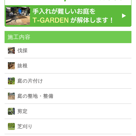
施⼯内容
伐採
抜根
庭の⽚付け
庭の整地・整備
剪定
芝刈り