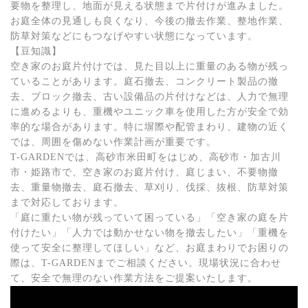
要物を整理し、地面が見える状態まで片付けが進みました。
お庭全体の見通しも良くなり、今後の撤去作業、整地作業、
防草対策などにもつなげやすい状態になっています。
【豆知識】
空き家のお庭片付けでは、見た目以上に重量のある物が残っ
ていることがあります。庭石撤去、コンクリート製品の撤
去、ブロック撤去、古い設備品の片付けなどは、人力で無理
に進めるよりも、重機やユニック車を使用した方が安全で効
率的な場合があります。特に塀際や配管まわり、建物の近く
では、周囲を傷めない作業計画が重要です。
T-GARDENでは、高砂市米田町をはじめ、高砂市・加古川
市・姫路市で、空き家のお庭片付け、庭じまい、不要物撤
去、重量物撤去、庭石撤去、草刈り、伐採、抜根、防草対策
まで対応しております。
「庭に重たい物が残っていて困っている」「空き家の庭を片
付けたい」「人力では動かせない物を撤去したい」「重機を
使って安全に整理してほしい」など、お庭まわりでお困りの
際は、T-GARDENまでご相談ください。現場状況に合わせ
て、安全で無理のない作業方法をご提案いたします。