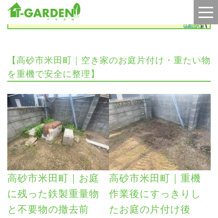
施工実績
【高砂市米田町｜空き家のお庭片付け・重たい物
を重機で安全に整理】
高砂市米田町｜お庭
高砂市米田町｜重機
に残った鉄製重量物
作業後にすっきりし
と不要物の撤去前
たお庭の片付け後