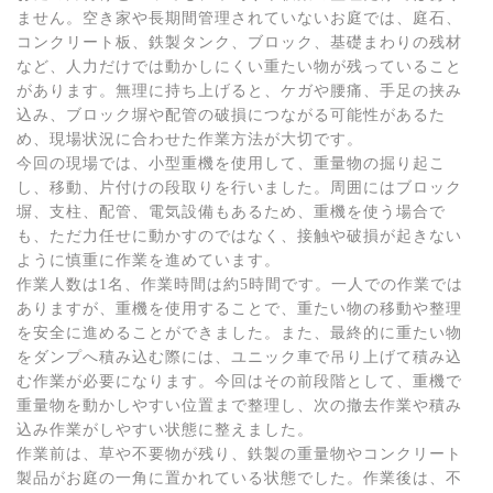
ません。空き家や長期間管理されていないお庭では、庭石、
コンクリート板、鉄製タンク、ブロック、基礎まわりの残材
など、人力だけでは動かしにくい重たい物が残っていること
があります。無理に持ち上げると、ケガや腰痛、手足の挟み
込み、ブロック塀や配管の破損につながる可能性があるた
め、現場状況に合わせた作業方法が大切です。
今回の現場では、小型重機を使用して、重量物の掘り起こ
し、移動、片付けの段取りを行いました。周囲にはブロック
塀、支柱、配管、電気設備もあるため、重機を使う場合で
も、ただ力任せに動かすのではなく、接触や破損が起きない
ように慎重に作業を進めています。
作業人数は1名、作業時間は約5時間です。一人での作業では
ありますが、重機を使用することで、重たい物の移動や整理
を安全に進めることができました。また、最終的に重たい物
をダンプへ積み込む際には、ユニック車で吊り上げて積み込
む作業が必要になります。今回はその前段階として、重機で
重量物を動かしやすい位置まで整理し、次の撤去作業や積み
込み作業がしやすい状態に整えました。
作業前は、草や不要物が残り、鉄製の重量物やコンクリート
製品がお庭の一角に置かれている状態でした。作業後は、不