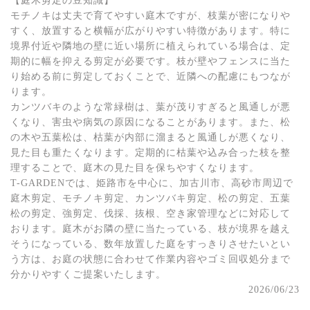
【庭木剪定の豆知識】
モチノキは丈夫で育てやすい庭木ですが、枝葉が密になりや
すく、放置すると横幅が広がりやすい特徴があります。特に
境界付近や隣地の壁に近い場所に植えられている場合は、定
期的に幅を抑える剪定が必要です。枝が壁やフェンスに当た
り始める前に剪定しておくことで、近隣への配慮にもつなが
ります。
カンツバキのような常緑樹は、葉が茂りすぎると風通しが悪
くなり、害虫や病気の原因になることがあります。また、松
の木や五葉松は、枯葉が内部に溜まると風通しが悪くなり、
見た目も重たくなります。定期的に枯葉や込み合った枝を整
理することで、庭木の見た目を保ちやすくなります。
T-GARDENでは、姫路市を中心に、加古川市、高砂市周辺で
庭木剪定、モチノキ剪定、カンツバキ剪定、松の剪定、五葉
松の剪定、強剪定、伐採、抜根、空き家管理などに対応して
おります。庭木がお隣の壁に当たっている、枝が境界を越え
そうになっている、数年放置した庭をすっきりさせたいとい
う方は、お庭の状態に合わせて作業内容やゴミ回収処分まで
分かりやすくご提案いたします。
2026/06/23