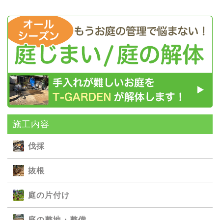
施⼯内容
伐採
抜根
庭の⽚付け
庭の整地・整備