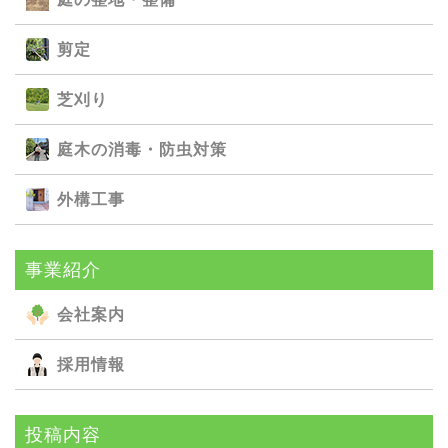
剪定
芝刈り
庭⽊の消毒・防⾍対策
外構⼯事
事業紹介
会社案内
採用情報
投稿内容