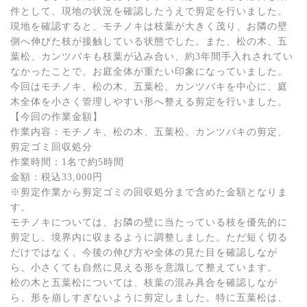
件として、現地の状況を確認したうえで剪定を行いました。
現地を確認すると、モチノキは枝葉が大きく茂り、お隣の壁
側へ伸びた枝が接触している状態でした。また、松の木、五
葉松、カンツバキも枝葉が込み合い、約3年間手入れされてい
なかったことで、お庭全体が重たい印象になっていました。
今回はモチノキ、松の木、五葉松、カンツバキを中心に、庭
木全体を小さく管理しやすい形へ整える剪定を行いました。
【今回の作業金額】
作業内容：モチノキ、松の木、五葉松、カンツバキの剪定、
剪定ゴミ回収処分
作業時間：1名で約5時間
金額：税込33,000円
※剪定作業から剪定ゴミの回収処分まで含めた金額となりま
す。
モチノキについては、お隣の壁に当たっている枝を優先的に
剪定し、境界内に収まるように調整しました。ただ短く切る
だけではなく、今後の伸び方や全体の見た目を確認しなが
ら、小さくても自然に見える形を意識して整えています。
松の木と五葉松については、枝葉の混み具合を確認しなが
ら、形を崩しすぎないように剪定しました。特に五葉松は、