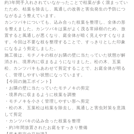
約3年間手入れされていなかったことで枯葉が多く溜まってい
たため、枯葉を除去し、風通しの改善と害虫発生の予防につ
ながるよう整えています。
カンツバキについても、込み合った枝葉を整理し、全体の形
を整えました。カンツバキは葉がよく茂る常緑樹のため、放
置すると風通しが悪くなり、庭全体が暗く見えやすくなりま
す。今回は不要な枝を整理することで、すっきりとした印象
になるよう剪定しました。
施工後は、モチノキの枝がお隣の壁に当たっていた状態が解
消され、境界内に収まるようになりました。松の木、五葉
松、カンツバキもあわせて剪定することで、お庭全体が明る
く、管理しやすい状態になっています。
【今回の施工ポイント】
・お隣の壁に当たっていたモチノキの剪定
・境界内に収まるように枝葉を調整
・モチノキを小さく管理しやすい形へ剪定
・松の木、五葉松は枯葉を除去し、風通しと害虫対策を意識
して剪定
・カンツバキの込み合った枝葉を整理
・約3年間放置されたお庭をすっきり整備