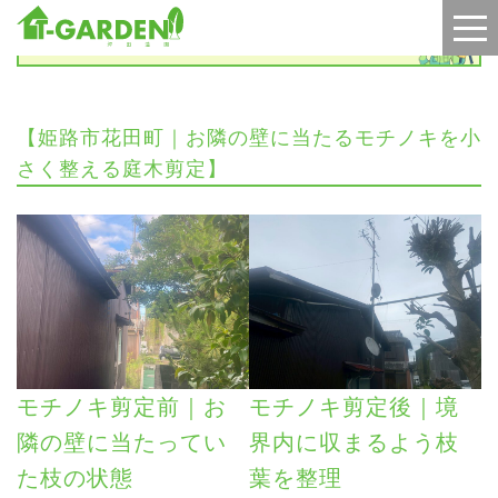
施工実績
【姫路市花田町｜お隣の壁に当たるモチノキを小
さく整える庭木剪定】
モチノキ剪定前｜お
モチノキ剪定後｜境
隣の壁に当たってい
界内に収まるよう枝
た枝の状態
葉を整理