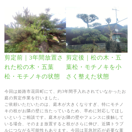
剪定前｜3年間放置さ
剪定後｜松の木・五
れた松の木・五葉
葉松・モチノキを小
松・モチノキの状態
さく整えた状態
今回は姫路市花田町にて、約3年間手入れされていなかったお
庭の剪定作業を行いました。
ご依頼いただいたのは、庭木が大きくなりすぎ、特にモチノ
キの枝がお隣の壁に当たっているため、早めに対応してほし
いというご相談です。庭木がお隣の壁やフェンスに接触して
いる場合、そのまま放置すると枝がさらに伸び、近隣トラブ
ルにつながる可能性もあります。今回は至急対応が必要な案