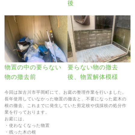
後
物置の中の要らない
要らない物の撤去
物の撤去前
後、物置解体模様
今回は加古川市平岡町にて、お庭の整理作業を行いました。
長年使用していなかった物置の撤去と、不要になった庭木の
根の撤去、これまでに発生していた剪定枝や伐採枝の処分作
業を行っております。
お庭には、
・使わなくなった物置
・残った木の根