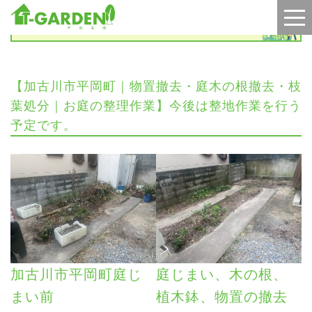
施工実績
【加古川市平岡町｜物置撤去・庭木の根撤去・枝
葉処分｜お庭の整理作業】今後は整地作業を行う
予定です。
加古川市平岡町庭じ
庭じまい、木の根、
まい前
植木鉢、物置の撤去