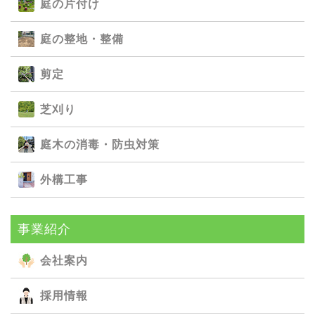
庭の⽚付け
庭の整地・整備
剪定
芝刈り
庭⽊の消毒・防⾍対策
外構⼯事
事業紹介
会社案内
採用情報