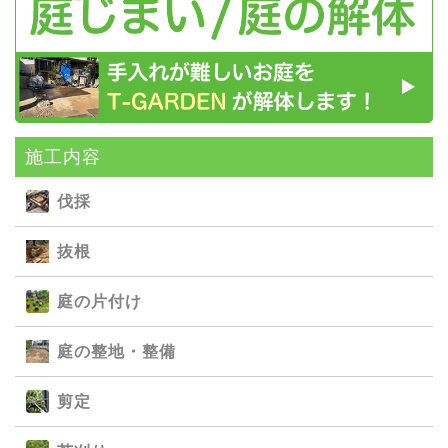
施⼯内容
伐採
抜根
庭の⽚付け
庭の整地・整備
剪定