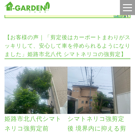
施工実績
【お客様の声｜「剪定後はカーポートまわりがス
ッキリして、安心して車を停められるようになり
ました」姫路市北八代 シマトネリコの強剪定】
姫路市北八代シマト
シマトネリコ強剪定
ネリコ強剪定前
後 境界内に抑える剪