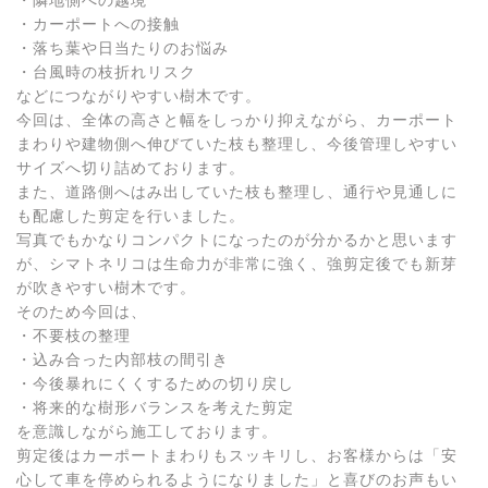
・隣地側への越境
・カーポートへの接触
・落ち葉や日当たりのお悩み
・台風時の枝折れリスク
などにつながりやすい樹木です。
今回は、全体の高さと幅をしっかり抑えながら、カーポート
まわりや建物側へ伸びていた枝も整理し、今後管理しやすい
サイズへ切り詰めております。
また、道路側へはみ出していた枝も整理し、通行や見通しに
も配慮した剪定を行いました。
写真でもかなりコンパクトになったのが分かるかと思います
が、シマトネリコは生命力が非常に強く、強剪定後でも新芽
が吹きやすい樹木です。
そのため今回は、
・不要枝の整理
・込み合った内部枝の間引き
・今後暴れにくくするための切り戻し
・将来的な樹形バランスを考えた剪定
を意識しながら施工しております。
剪定後はカーポートまわりもスッキリし、お客様からは「安
心して車を停められるようになりました」と喜びのお声もい