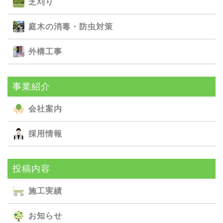
芝刈り
庭⽊の消毒・防⾍対策
外構⼯事
事業紹介
会社案内
採用情報
投稿内容
施⼯実績
お知らせ