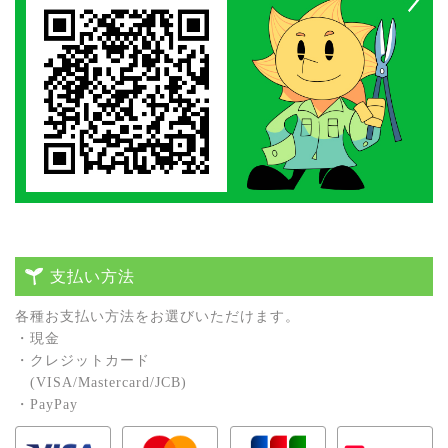
支払い方法
各種お⽀払い⽅法をお選びいただけます。
・現⾦
・クレジットカード
(VISA/Mastercard/JCB)
・PayPay