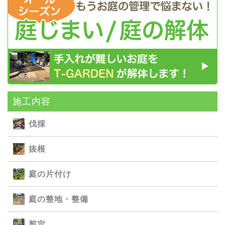
施⼯内容
伐採
抜根
庭の⽚付け
庭の整地・整備
剪定