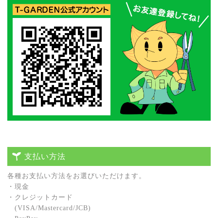
支払い方法
各種お⽀払い⽅法をお選びいただけます。
・現⾦
・クレジットカード
(VISA/Mastercard/JCB)