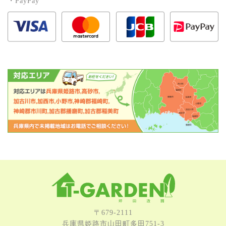
・PayPay
〒679-2111
兵庫県姫路市⼭⽥町多⽥751-3