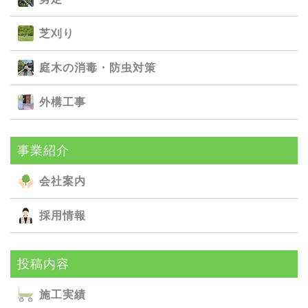
芝刈り
庭⽊の消毒・防⾍対策
外構⼯事
事業紹介
会社案内
採用情報
投稿内容
施⼯実績