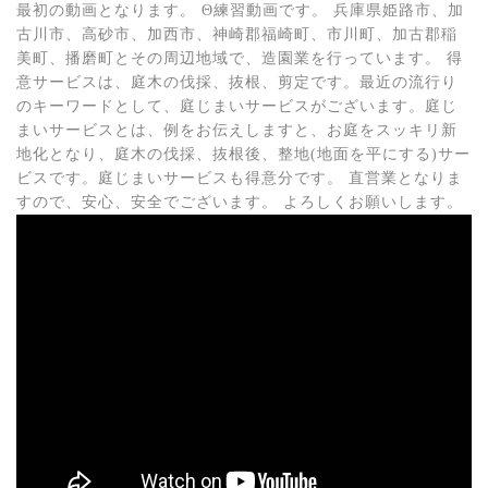
最初の動画となります。 Θ練習動画です。 兵庫県姫路市、加
古川市、高砂市、加西市、神崎郡福崎町、市川町、加古郡稲
美町、播磨町とその周辺地域で、造園業を行っています。 得
意サービスは、庭木の伐採、抜根、剪定です。最近の流行り
のキーワードとして、庭じまいサービスがございます。庭じ
まいサービスとは、例をお伝えしますと、お庭をスッキリ新
地化となり、庭木の伐採、抜根後、整地(地面を平にする)サー
ビスです。庭じまいサービスも得意分です。 直営業となりま
すので、安心、安全でございます。 よろしくお願いします。