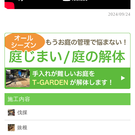
2024/09/24
施⼯内容
伐採
抜根