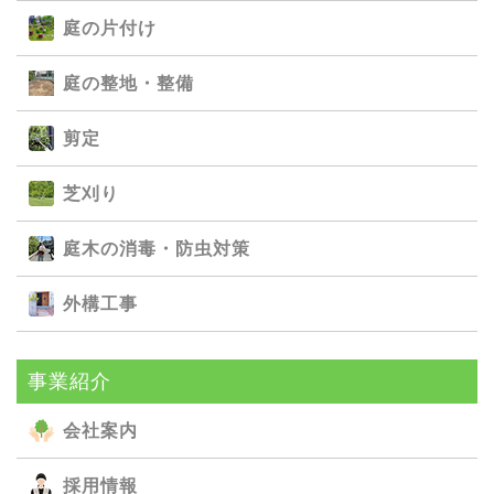
庭の⽚付け
庭の整地・整備
剪定
芝刈り
庭⽊の消毒・防⾍対策
外構⼯事
事業紹介
会社案内
採用情報