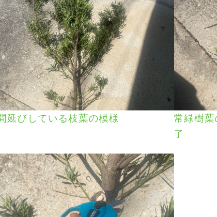
間延びしている枝葉の模様
常緑樹葉
了