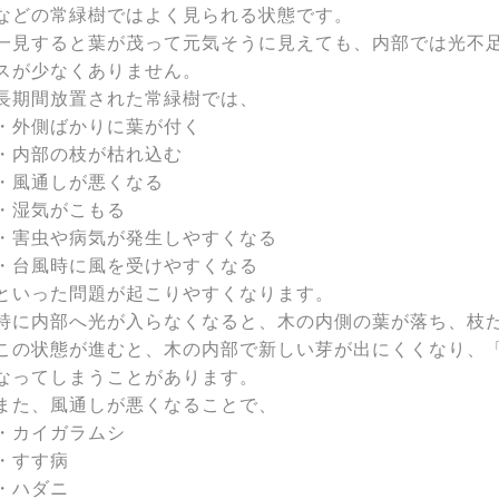
などの常緑樹ではよく見られる状態です。
一見すると葉が茂って元気そうに見えても、内部では光不
スが少なくありません。
長期間放置された常緑樹では、
・外側ばかりに葉が付く
・内部の枝が枯れ込む
・風通しが悪くなる
・湿気がこもる
・害虫や病気が発生しやすくなる
・台風時に風を受けやすくなる
といった問題が起こりやすくなります。
特に内部へ光が入らなくなると、木の内側の葉が落ち、枝
この状態が進むと、木の内部で新しい芽が出にくくなり、
なってしまうことがあります。
また、風通しが悪くなることで、
・カイガラムシ
・すす病
・ハダニ