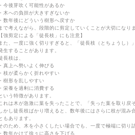
・今後芽吹く可能性があるか
・木への負担が大きすぎないか
・数年後にどういう樹形へ戻すか
まで考えながら、段階的に剪定していくことが大切になり
【強剪定による「徒長枝」にも注意】
また、一度に強く切りすぎると、「徒長枝（とちょうし）
発生することがあります。
徒長枝は、
・真上へ勢いよく伸びる
・枝が柔らかく折れやすい
・樹形を乱しやすい
・栄養を過剰に消費する
という特徴があります。
これは木が急激に葉を失ったことで、「失った葉を取り戻
しかし徒長枝ばかり増えると、数年後にはさらに枝が混み
ともあります。
そのため、木を小さくしたい場合でも、一度で極端に切り
・数年かけて徐々に高さを下げる