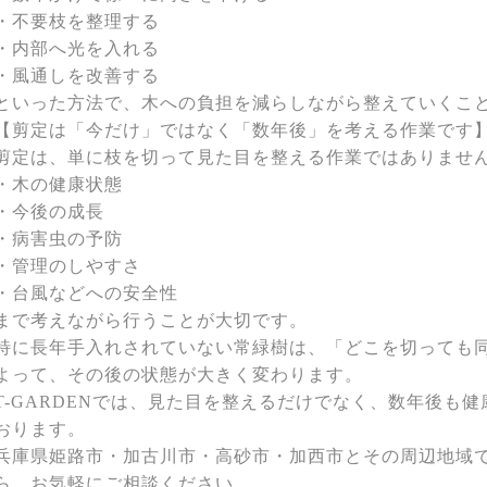
・不要枝を整理する
・内部へ光を入れる
・風通しを改善する
といった方法で、木への負担を減らしながら整えていくこ
【剪定は「今だけ」ではなく「数年後」を考える作業です
剪定は、単に枝を切って見た目を整える作業ではありませ
・木の健康状態
・今後の成長
・病害虫の予防
・管理のしやすさ
・台風などへの安全性
まで考えながら行うことが大切です。
特に長年手入れされていない常緑樹は、「どこを切っても
よって、その後の状態が大きく変わります。
T-GARDENでは、見た目を整えるだけでなく、数年後も
おります。
兵庫県姫路市・加古川市・高砂市・加西市とその周辺地域
ら、お気軽にご相談ください。