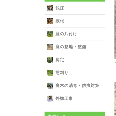
伐採
抜根
庭の⽚付け
庭の整地・整備
剪定
芝刈り
庭⽊の消毒・防⾍対策
外構⼯事