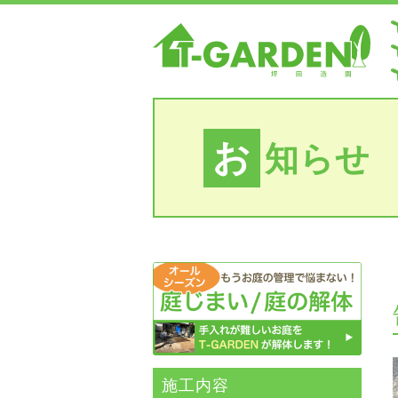
お
知らせ
施⼯内容