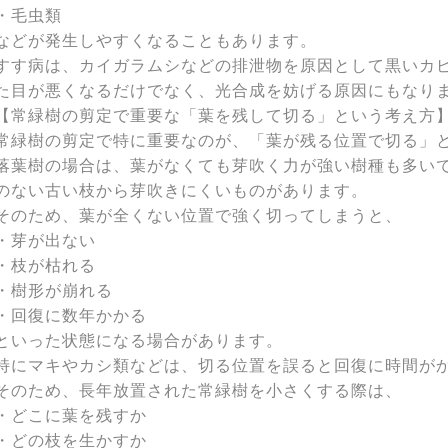
・毛虫類
などが発生しやすくなることもあります。
すす病は、カイガラムシなどの排泄物を原因として黒いカ
た目が悪くなるだけでなく、光合成を妨げる原因にもなり
【常緑樹の剪定で重要な「葉を残して切る」という考え方
常緑樹の剪定で特に重要なのが、「葉が残る位置で切る」
落葉樹の場合は、葉がなくても芽吹く力が強い樹種も多い
のない古い枝から芽吹きにくいものがあります。
そのため、葉が全くない位置で強く切ってしまうと、
・芽が出ない
・枝が枯れる
・樹形が崩れる
・回復に数年かかる
といった状態になる場合があります。
特にマキやカシ類などは、切る位置を誤ると回復に時間が
そのため、長年放置された常緑樹を小さくする際は、
・どこに葉を残すか
・どの枝を生かすか