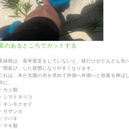
葉のあるところでカットする
常緑樹は、長年剪定をしていないと、枝だけがどんどん先
「間延び」した状態になりやすくなります。
これは、木が太陽の光を求めて外側へ外側へと枝葉を伸ば
特に、
・カシ類
・シマトネリコ
・キンモクセイ
・サザンカ
・ツバキ
・マキ類