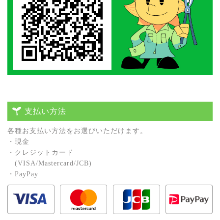
支払い方法
各種お⽀払い⽅法をお選びいただけます。
・現⾦
・クレジットカード
(VISA/Mastercard/JCB)
・PayPay