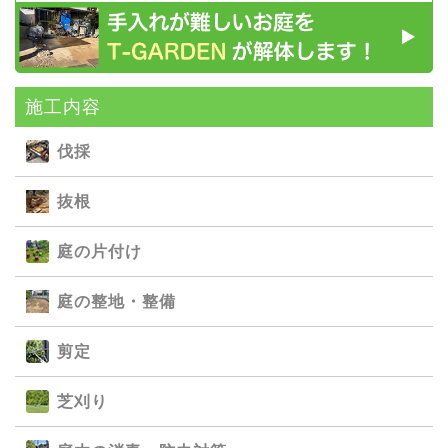
施⼯内容
伐採
抜根
庭の⽚付け
庭の整地・整備
剪定
芝刈り