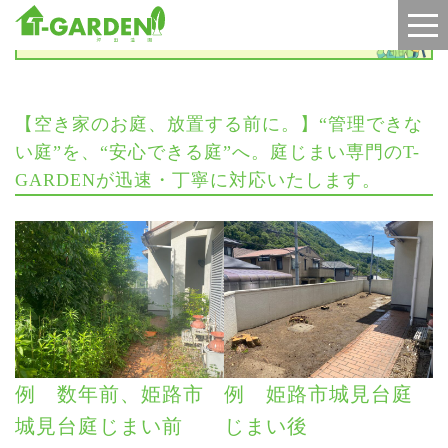
お知らせ
【空き家のお庭、放置する前に。】“管理できな
い庭”を、“安心できる庭”へ。庭じまい専門のT-
GARDENが迅速・丁寧に対応いたします。
例 数年前、姫路市
例 姫路市城見台庭
城見台庭じまい前
じまい後