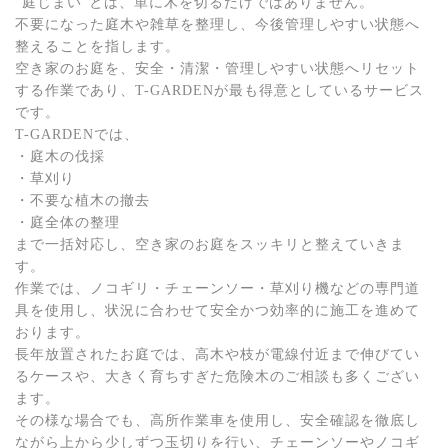
“庭じまい”とは、単に木を切るだけではありません。
不要になった庭木や雑草を整理し、今後管理しやすい状態へ
整えることを指します。
空き家のお庭を、安全・清潔・管理しやすい状態へリセット
する作業であり、T-GARDENが最も得意としているサービス
です。
T-GARDENでは、
・庭木の伐採
・草刈り
・不要な植木の撤去
・庭全体の整理
まで一括対応し、空き家のお庭をスッキリと整えていきま
す。
作業では、ノコギリ・チェーンソー・草刈り機などの専門道
具を使用し、状況に合わせて安全かつ効率的に施工を進めて
おります。
長年放置されたお庭では、高木や枝が電線付近まで伸びてい
るケースや、大きく育ちすぎた危険木のご相談も多くござい
ます。
その様な場合でも、高所作業車を使用し、安全確認を徹底し
ながら上から少しずつ玉切りを行い、チェーンソーやノコギ